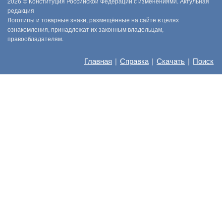
2026 ©
Конституция Российской Федерации с изменениями. Актульная
редакция
Логотипы и товарные знаки, размещённые на сайте в целях
ознакомления, принадлежат их законным владельцам,
правообладателям.
Главная
|
Справка
|
Скачать
|
Поиск