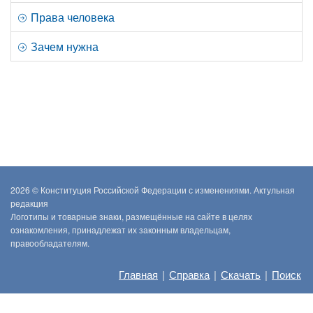
Права человека
Зачем нужна
2026 ©
Конституция Российской Федерации с изменениями. Актульная
редакция
Логотипы и товарные знаки, размещённые на сайте в целях
ознакомления, принадлежат их законным владельцам,
правообладателям.
Главная
|
Справка
|
Скачать
|
Поиск